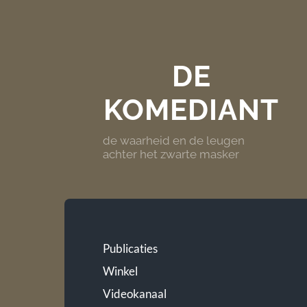
DE
KOMEDIANT
de waarheid en de leugen
achter het zwarte masker
Publicaties
Winkel
Videokanaal