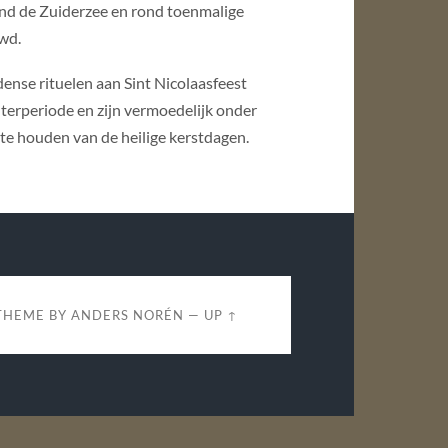
nd de Zuiderzee en rond toenmalige
wd.
nse rituelen aan Sint Nicolaasfeest
terperiode en zijn vermoedelijk onder
te houden van de heilige kerstdagen.
THEME BY
ANDERS NORÉN
—
UP ↑