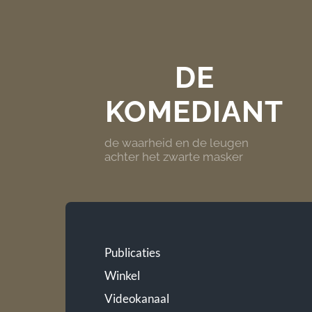
DE
KOMEDIANT
de waarheid en de leugen
achter het zwarte masker
Publicaties
Winkel
Videokanaal