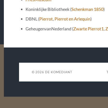
Koninklijke Bibliotheek (
Schenkman 1850
)
DBNL (
Pierrot
,
Pierrot en Arlequin
)
GeheugenvanNederland (
Zwarte Pierrot1
,
Z
© 2026
DE KOMEDIANT