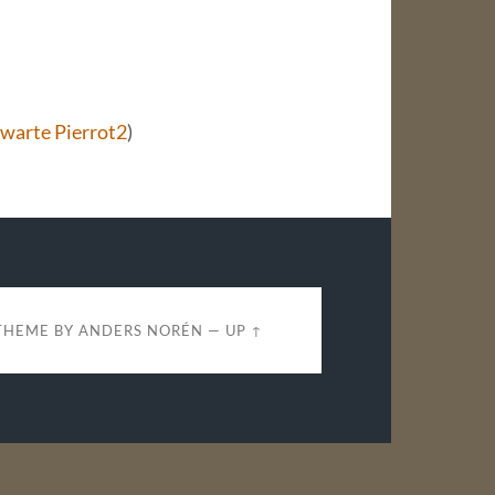
warte Pierrot2
)
THEME BY
ANDERS NORÉN
—
UP ↑